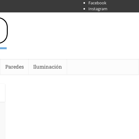
Facebook
Instagram
X
Shoipify
Youtube
Paredes
Iluminación