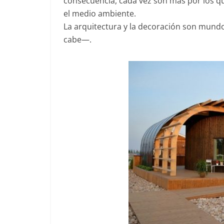
consecuencia, cada vez son más por los q
el medio ambiente.
La arquitectura y la decoración son mundo
cabe—.