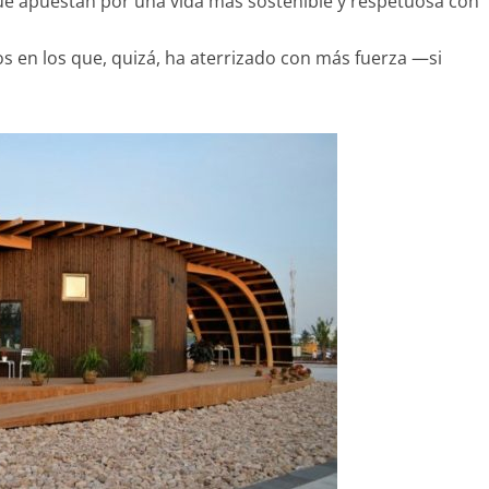
ue apuestan por una vida más sostenible y respetuosa con
s en los que, quizá, ha aterrizado con más fuerza —si