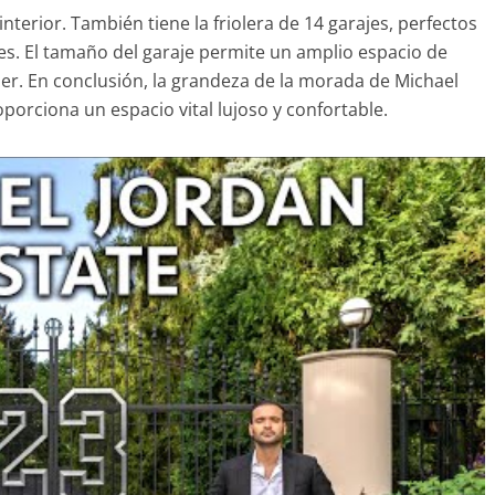
interior. También tiene la friolera de 14 garajes, perfectos
es. El tamaño del garaje permite un amplio espacio de
er. En conclusión, la grandeza de la morada de Michael
orciona un espacio vital lujoso y confortable.