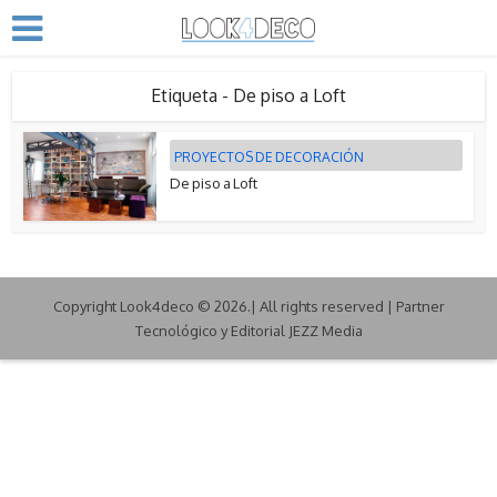
Etiqueta - De piso a Loft
PROYECTOS DE DECORACIÓN
De piso a Loft
Copyright Look4deco © 2026.| All rights reserved | Partner
Tecnológico y Editorial JEZZ Media