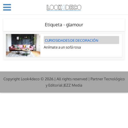
Etiqueta - glamour
CURIOSIDADES DE DECORACIÓN
Anímate a un sofá rosa
Copyright Look4deco © 2026.| All rights reserved | Partner Tecnológico
y Editorial JEZZ Media