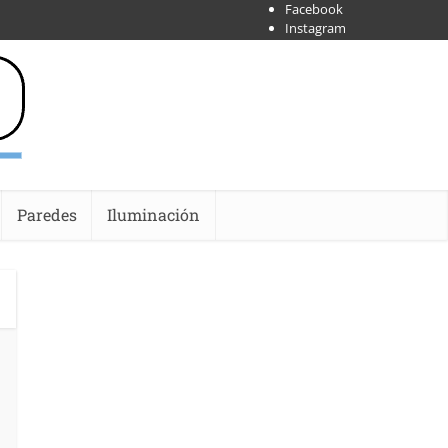
Facebook
Instagram
X
Shoipify
Youtube
Paredes
Iluminación