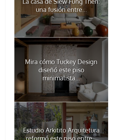
La casa de Siew Fung Then:
una fusión entre...
Mira cómo Tuckey Design
diseñó este piso
minimalista...
Estudio Arkitito Arquitetura
reformó este piso entre...