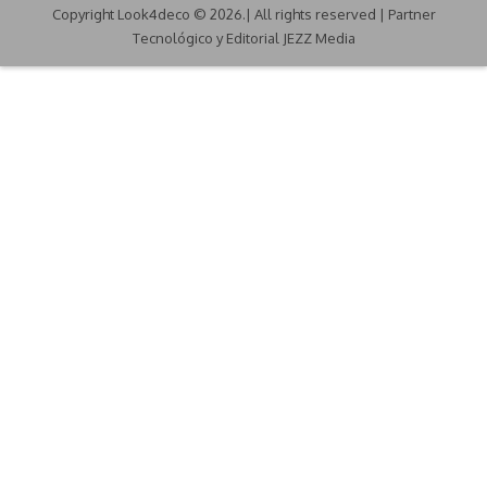
Copyright Look4deco © 2026.| All rights reserved | Partner
Tecnológico y Editorial JEZZ Media