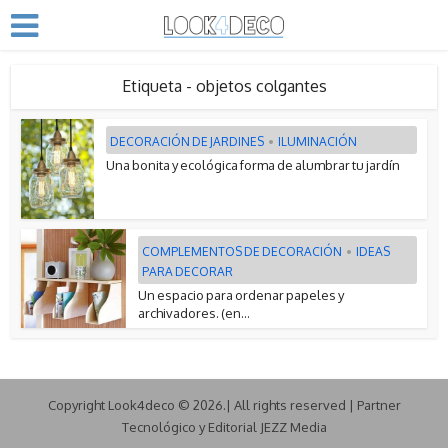
Etiqueta - objetos colgantes
DECORACIÓN DE JARDINES
•
ILUMINACIÓN
Una bonita y ecológica forma de alumbrar tu jardín
COMPLEMENTOS DE DECORACIÓN
•
IDEAS
PARA DECORAR
Un espacio para ordenar papeles y
archivadores. (en...
Copyright Look4deco © 2026.| All rights reserved | Partner
Tecnológico y Editorial JEZZ Media