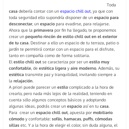
Toda
casa
debería contar con un
espacio chill out
, ya que con
toda seguridad ello supondría disponer de un
espacio para
desconectar
, un
espacio
para evadirse, para relajarse.
Ahora que la
primavera
por fin ha llegado, te proponemos
crear un
pequeño rincón de estilo chill out en el exterior
de tu casa
. Destinar a ello un espacio de tu terraza, patio o
jardín te permitirá contar con un espacio para el disfrute,
tanto en compañía como de forma solitaria.
El
estilo chill
out
se caracteriza por ser un
estilo muy
confortable
, de
estética ligera
y
aire moderno
. Además, su
estética
transmite paz y tranquilidad, invitando siempre a
la
relajación
.
A priori puede parecer un
estilo
complicado a la hora de
crearlo, pero nada más lejos de la realidad, teniendo en
cuenta sólo algunos conceptos básicos y adoptando
algunas ideas, podrás crear un
espacio
así en tu
casa
.
Para crear un
espacio chill out
, apuesta por
mobiliario
cómodo
y confortable:
sofás
,
hamacas
,
puffs
,
cómodas
sillas
etc. Y a la hora de elegir el color, sin duda alguna, el