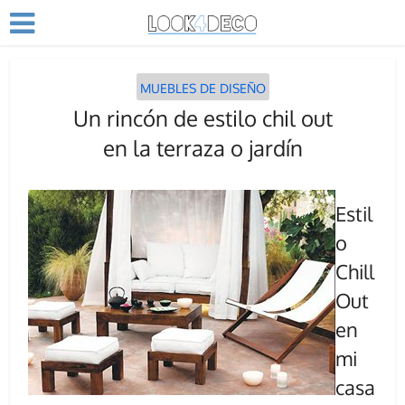
MUEBLES DE DISEÑO
Un rincón de estilo chil out
en la terraza o jardín
Estil
o
Chill
Out
en
mi
casa