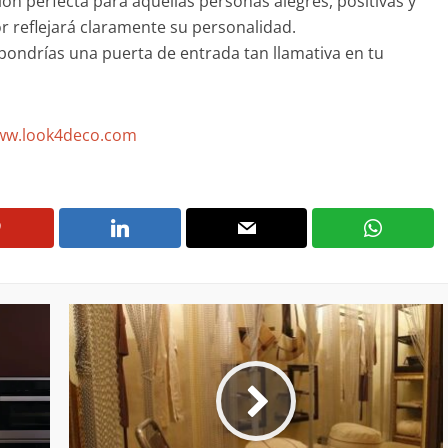
ón perfecta para aquellas personas alegres, positivas y
or reflejará claramente su personalidad.
 ¿pondrías una puerta de entrada tan llamativa en tu
w.look4deco.com