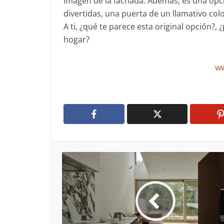
imagen de la fachada. Además, es una opci
divertidas, una puerta de un llamativo col
A ti, ¿qué te parece esta original opción?,
hogar?
ww