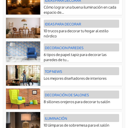
IDEAS PARA DECORAR
Cómo lograr una buena iluminación en cada
espacio de...
IDEAS PARA DECORAR
10 trucos para decorar tu hogar al estilo
nórdico
DECORACION PAREDES
6 tipos de papel tapiz para decorar las
paredes de tu...
TOP NEWS
Los mejores diseñadores de interiores
DECORACIÓN DE SALONES
8 sillones orejeros para decorar tu salón
ILUMINACIÓN
10 lámparas de sobremesa para el salón