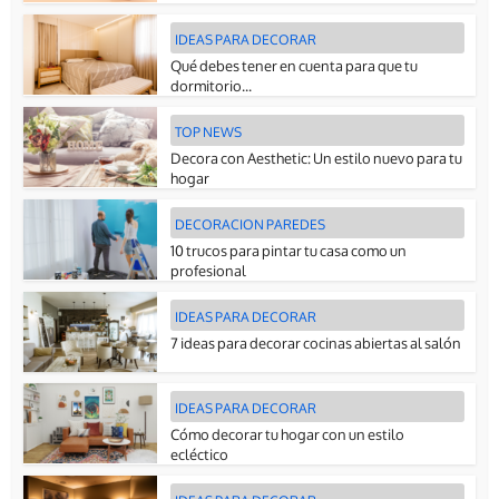
IDEAS PARA DECORAR
Qué debes tener en cuenta para que tu
dormitorio...
TOP NEWS
Decora con Aesthetic: Un estilo nuevo para tu
hogar
DECORACION PAREDES
10 trucos para pintar tu casa como un
profesional
IDEAS PARA DECORAR
7 ideas para decorar cocinas abiertas al salón
IDEAS PARA DECORAR
Cómo decorar tu hogar con un estilo
ecléctico