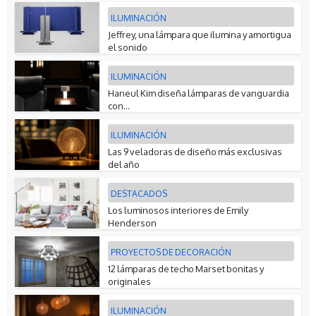
ILUMINACIÓN
Jeffrey, una lámpara que ilumina y amortigua
el sonido
ILUMINACIÓN
Haneul Kim diseña lámparas de vanguardia
con...
ILUMINACIÓN
Las 9 veladoras de diseño más exclusivas
del año
DESTACADOS
Los luminosos interiores de Emily
Henderson
PROYECTOS DE DECORACIÓN
12 lámparas de techo Marset bonitas y
originales
ILUMINACIÓN