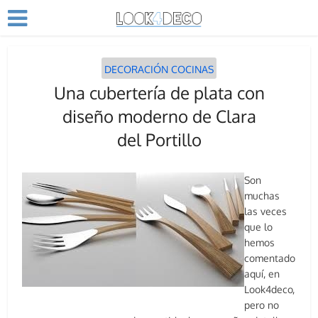
DECORACIÓN COCINAS
Una cubertería de plata con
diseño moderno de Clara
del Portillo
Son
muchas
las veces
que lo
hemos
comentado
aquí, en
Look4deco,
pero no