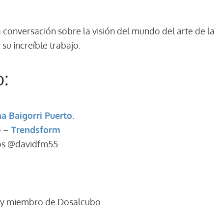
conversación sobre la visión del mundo del arte de la
 su increíble trabajo.
o:
na Baigorri Puerto
.
o –
Trendsform
cos @davidfm55
to y miembro de Dosalcubo