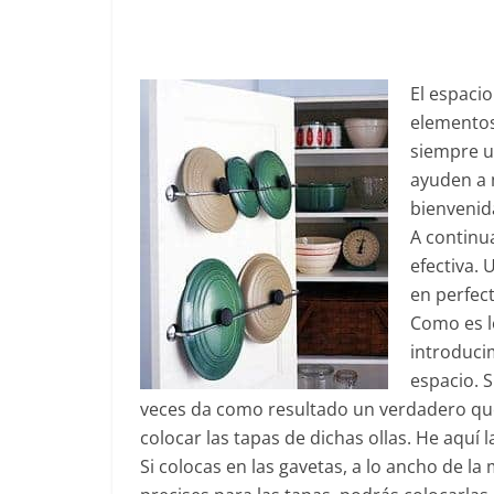
El espacio
elementos
siempre u
ayuden a 
bienvenid
A continu
efectiva. 
en perfec
Como es ló
introduci
espacio. 
veces da como resultado un verdadero q
colocar las tapas de dichas ollas. He aquí l
Si colocas en las gavetas, a lo ancho de l