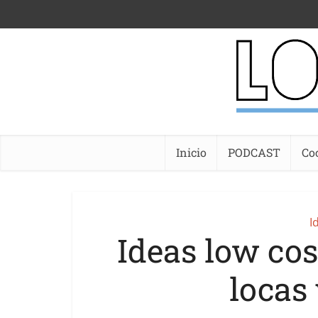
Inicio
PODCAST
Co
I
Ideas low co
locas 