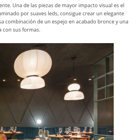
iente. Una de las piezas de mayor impacto visual es el
uminado por suaves leds, consigue crear un elegante
iosa combinación de un espejo en acabado bronce y una
a con sus formas.