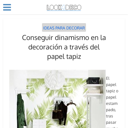
IDEAS PARA DECORAR
Conseguir dinamismo en la
decoración a través del
papel tapiz
El
papel
tapiz o
papel
estam
pado,
tras
pasar