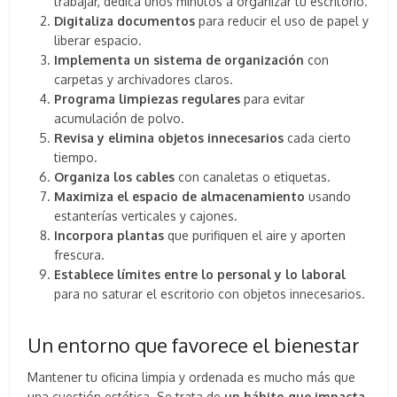
trabajar, dedica unos minutos a organizar tu escritorio.
Digitaliza documentos
para reducir el uso de papel y
liberar espacio.
Implementa un sistema de organización
con
carpetas y archivadores claros.
Programa limpiezas regulares
para evitar
acumulación de polvo.
Revisa y elimina objetos innecesarios
cada cierto
tiempo.
Organiza los cables
con canaletas o etiquetas.
Maximiza el espacio de almacenamiento
usando
estanterías verticales y cajones.
Incorpora plantas
que purifiquen el aire y aporten
frescura.
Establece límites entre lo personal y lo laboral
para no saturar el escritorio con objetos innecesarios.
Un entorno que favorece el bienestar
Mantener tu oficina limpia y ordenada es mucho más que
una cuestión estética. Se trata de
un hábito que impacta