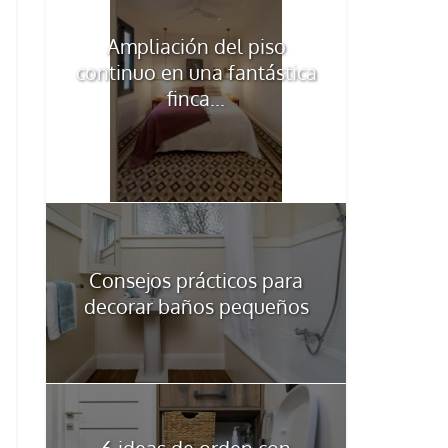
Ampliación del piso
continuo en una fantástica
finca...
Consejos prácticos para
decorar baños pequeños
6 ideas de orden con