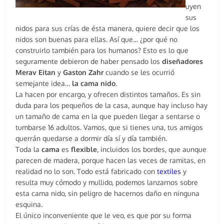
uyen
sus
nidos para sus crías de ésta manera, quiere decir que los
nidos son buenas para ellas.
Así que… ¿por qué no
construirlo también para los humanos? Esto es lo que
seguramente debieron de haber pensado los
diseñadores
Merav
Eitan
y
Gaston
Zahr
cuando se les ocurrió
semejante idea…
la cama nido
.
La hacen por encargo, y ofrecen distintos tamaños. Es sin
duda para los pequeños de la casa, aunque hay incluso hay
un tamaño de cama en la que pueden llegar a sentarse o
tumbarse 16 adultos. Vamos, que si tienes una, tus amigos
querrán quedarse a dormir día sí y día también.
Toda la
cama
es
flexible
, incluidos los bordes, que aunque
parecen de madera, porque hacen las veces de ramitas, en
realidad no lo son. Todo está fabricado con
textiles
y
resulta muy cómodo y mullido, podemos lanzarnos sobre
esta cama nido, sin peligro de hacernos daño en ninguna
esquina.
El único inconveniente que le veo, es que por su forma