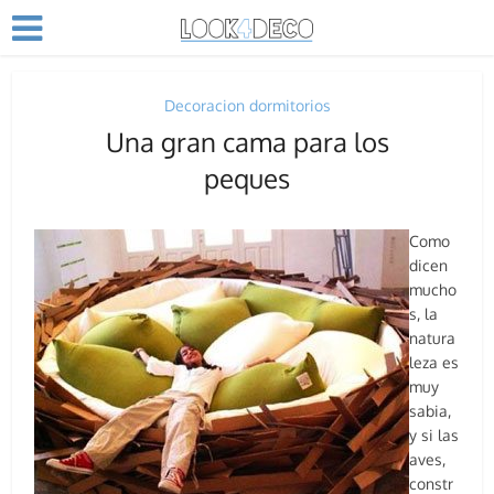
Decoracion dormitorios
Una gran cama para los
peques
Como
dicen
mucho
s, la
natura
leza es
muy
sabia,
y si las
aves,
constr