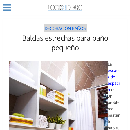
DECORACIÓN BAÑOS
Baldas estrechas para baño
pequeño
La
escase
z de
espaci
o
es
un
proble
ma
bastan
te
habitu