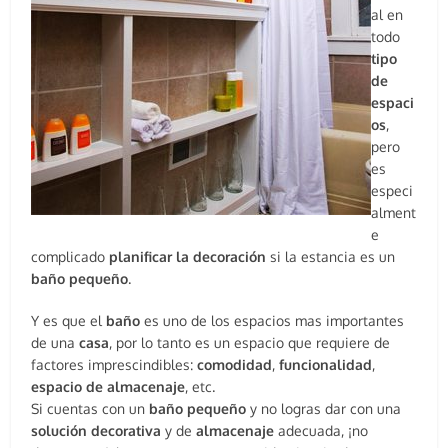
al en
todo
tipo
de
espaci
os
,
pero
es
especi
alment
e
complicado
planificar
la
decoración
si la estancia es un
baño
pequeño
.
Y es que el
baño
es uno de los espacios mas importantes
de una
casa
, por lo tanto es un espacio que requiere de
factores imprescindibles:
comodidad
,
funcionalidad
,
espacio
de
almacenaje
, etc.
Si cuentas con un
baño
pequeño
y no logras dar con una
solución
decorativa
y de
almacenaje
adecuada, ¡no