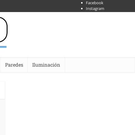
Facebook
Instagram
X
Shoipify
Youtube
Paredes
Iluminación